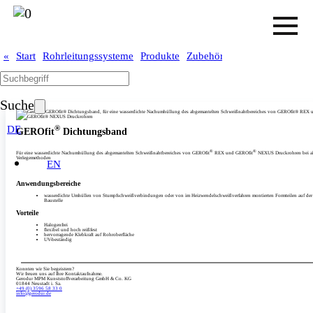
»
«
Start
Rohrleitungssysteme
Produkte
Zubehör
Dichtungsband
Suche
DE
®
GEROfit
Dichtungsband
®
®
Für eine wasserdichte Nachumhüllung des abgemantelten Schweißnahtbereiches von GEROfit
REX und GEROfit
NEXUS Druckrohren bei al
Verlegemethoden
EN
Anwendungsbereiche
wasserdichte Umhüllen von Stumpfschweißverbindungen oder von im Heizwendelschweißverfahren montierten Formteilen auf der
Baustelle
Vorteile
Halogenfrei
flexibel und hoch reißfest
hervorragende Klebkraft auf Rohroberfläche
UV-beständig
Konnten wir Sie begeistern?
Wir freuen uns auf Ihre Kontaktaufnahme.
Gerodur MPM Kunststoffverarbeitung GmbH & Co. KG
01844 Neustadt i. Sa.
+49 (0) 3596 58 33 0
info­@gerodur.de