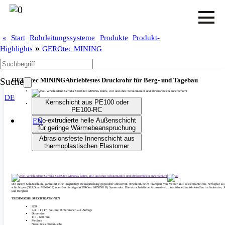
«
Start
Rohrleitungssysteme
Produkte
Produkt-
»
Highlights
GEROtec MINING
Suche
GEROtec MINING
Abriebfestes Druckrohr für Berg- und Tagebau
DE
Kernschicht aus PE100 oder
PE100-RC
Co-extrudierte helle Außenschicht
EN
für geringe Wärmebeanspruchung
Abrasionsfeste Innenschicht aus
thermoplastischen Elastomer
Die innere Schutzschicht garantiert eine langfristige Beanspruchung gegenüber abrasivem Verschleiß beim Transport von Medien mit Feststoffanteilen. Verfügbar als
schichtiges (GEROtec MINING I) oder 3-schichtiges (GEROtec MINING II) Systemrohr. Die wirtschaftliche Alternative zu traditionellen Werkstoffen im Industrie-, 
und Bergbau.
TECHNISCHE SPEZIFIKATIONEN
SDR
7,4 | 11 | 17 | weitere Dimensionen auf Anfrage
Dimension
110 - 630 mm
Medium
Nasse Feststoffgemische