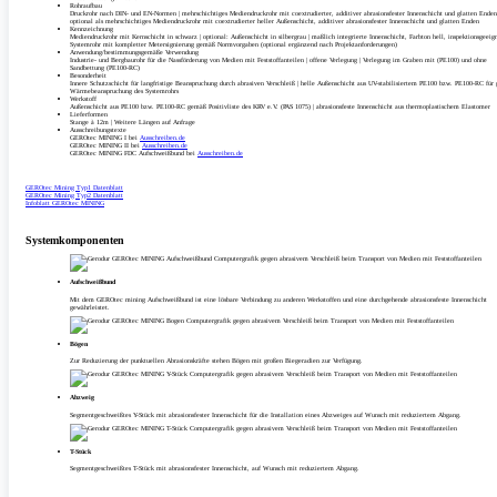
Rohraufbau
Druckrohr nach DIN- und EN-Normen | mehrschichtiges Mediendruckrohr mit coextrudierter, additiver abrasionsfester Innenschicht und glatten Enden
optional als mehrschichtiges Mediendruckrohr mit coextrudierter heller Außenschicht, additiver abrasionsfester Innenschicht und glatten Enden
Kennzeichnung
Mediendruckrohr mit Kernschicht in schwarz | optional: Außenschicht in silbergrau | maßlich integrierte Innenschicht, Farbton hell, inspektionsgeeign
Systemrohr mit kompletter Metersignierung gemäß Normvorgaben (optional ergänzend nach Projektanforderungen)
Anwendung/­bestimmungsgemäße Verwendung
Industrie- und Bergbaurohr für die Nassförderung von Medien mit Feststoffanteilen | offene Verlegung | Verlegung im Graben mit (PE100) und ohne
Sandbettung (PE100-RC)
Besonderheit
Innere Schutzschicht für langfristige Beanspruchung durch abrasiven Verschleiß | helle Außenschicht aus UV-stabilisiertem PE100 bzw. PE100-RC für 
Wärmebeanspruchung des Systemrohrs
Werkstoff
Außenschicht aus PE100 bzw. PE100-RC gemäß Positivliste des KRV e.V. (PAS 1075) | abrasionsfeste Innenschicht aus thermoplastischem Elastomer
Lieferformen
Stange à 12m | Weitere Längen auf Anfrage
Ausschreibungstexte
GEROtec MINING I bei
Ausschreiben.de
GEROtec MINING II bei
Ausschreiben.de
GEROtec MINING FDC Aufschweißbund bei
Ausschreiben.de
GEROtec Mining Typ1 Datenblatt
GEROtec Mining Typ2 Datenblatt
Infoblatt GEROtec MINING
Systemkomponenten
Aufschweißbund
Mit dem GEROtec mining Aufschweißbund ist eine lösbare Verbindung zu anderen Werkstoffen und eine durchgehende abrasionsfeste Innenschicht
gewährleistet.
Bögen
Zur Reduzierung der punktuellen Abrasionskräfte stehen Bögen mit großen Biegeradien zur Verfügung.
Abzweig
Segmentgeschweißtes Y-Stück mit abrasionsfester Innenschicht für die Installation eines Abzweiges auf Wunsch mit reduziertem Abgang.
T-Stück
Segmentgeschweißtes T-Stück mit abrasionsfester Innenschicht, auf Wunsch mit reduziertem Abgang.