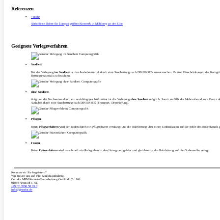
Referenzen
> mehr
Abriebfeste Rohre für Europas größtes Kieswerk in Mühlberg an der Elbe
Geeignete Verlegeverfahren
Sandbett
Bei der Verlegung
im Sandbett
ist das Aushubmaterial durch eine Sandbettung nach DIN EN 805 auszutauschen. Es sind Einschränkungen der Korngrö
Bettungsmaterials zu beachten.
ohne Sandbett
Aufgrund des Nachweises durch ein unabhängiges Prüfinstitut ist die Verlegung
ohne Sandbett
möglich. Somit entfällt der Mehraufwand zum Ersatz d
Aushubes durch eine Sandbettung nach DIN EN 805 (Transport, Deponierung).
Pflügen
Beim
Pflugverfahren
wird der Boden durch ein Pflugschwert verdrängt und die Rohrleitung über einen Einbaukasten auf die Sohle des Bodenkanals g
Fräsen
Beim
Fräsverfahren
wird maschinell ein Rohrgraben in den Untergrund gefräst und gleichzeitig die Rohrleitung auf die Grabensohle gelegt.
Konnten wir Sie begeistern?
Wir freuen uns auf Ihre Kontaktaufnahme.
Gerodur MPM Kunststoffverarbeitung GmbH & Co. KG
01844 Neustadt i. Sa.
+49 (0) 3596 58 33 0
info­@gerodur.de