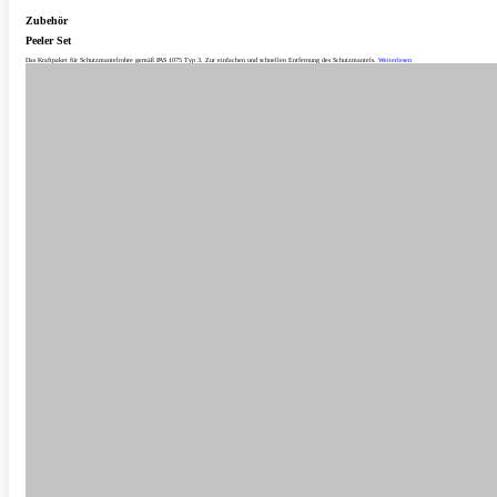
Zubehör
Peeler Set
Das Kraftpaket für Schutzmantelrohre gemäß PAS 1075 Typ 3. Zur einfachen und schnellen Entfernung des Schutzmantels.
Weiterlesen