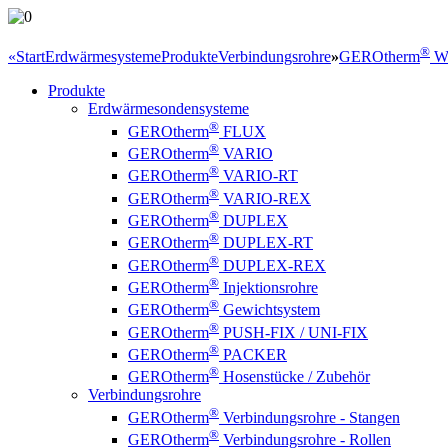
®
«
Start
Erdwärmesysteme
Produkte
Verbindungsrohre
»
GEROtherm
Wa
Produkte
Erdwärmesondensysteme
®
GEROtherm
FLUX
®
GEROtherm
VARIO
®
GEROtherm
VARIO-RT
®
GEROtherm
VARIO-REX
®
GEROtherm
DUPLEX
®
GEROtherm
DUPLEX-RT
®
GEROtherm
DUPLEX-REX
®
GEROtherm
Injektionsrohre
®
GEROtherm
Gewichtsystem
®
GEROtherm
PUSH-FIX / UNI-FIX
®
GEROtherm
PACKER
®
GEROtherm
Hosenstücke / Zubehör
Verbindungsrohre
®
GEROtherm
Verbindungsrohre - Stangen
®
GEROtherm
Verbindungsrohre - Rollen