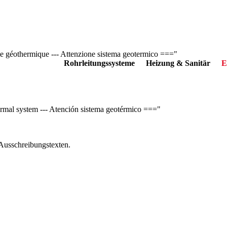
 géothermique --- Attenzione sistema geotermico ==="
Rohrleitungssysteme
Heizung & Sanitär
E
mal system --- Atención sistema geotérmico ==="
Ausschreibungstexten.