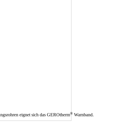
®
ungsrohren eignet sich das GEROtherm
Warnband.