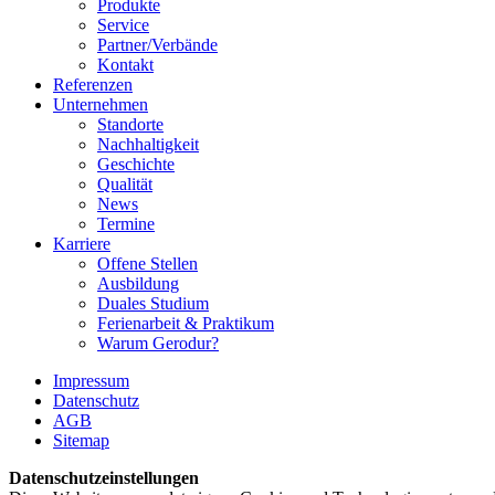
Produkte
Service
Partner/Verbände
Kontakt
Referenzen
Unternehmen
Standorte
Nachhaltigkeit
Geschichte
Qualität
News
Termine
Karriere
Offene Stellen
Ausbildung
Duales Studium
Ferienarbeit & Praktikum
Warum Gerodur?
Impressum
Datenschutz
AGB
Sitemap
Datenschutzeinstellungen