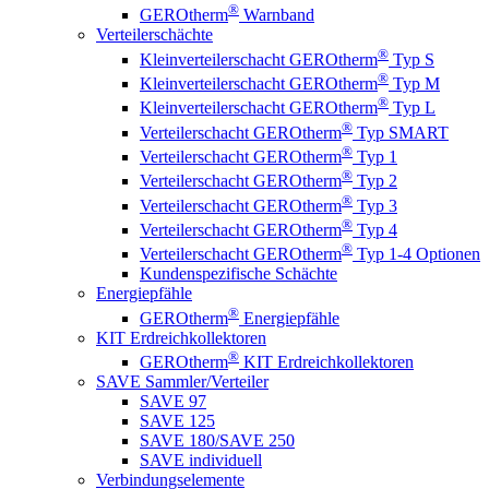
®
GEROtherm
Warnband
Verteilerschächte
®
Kleinverteilerschacht GEROtherm
Typ S
®
Kleinverteilerschacht GEROtherm
Typ M
®
Kleinverteilerschacht GEROtherm
Typ L
®
Verteilerschacht GEROtherm
Typ SMART
®
Verteilerschacht GEROtherm
Typ 1
®
Verteilerschacht GEROtherm
Typ 2
®
Verteilerschacht GEROtherm
Typ 3
®
Verteilerschacht GEROtherm
Typ 4
®
Verteilerschacht GEROtherm
Typ 1-4 Optionen
Kundenspezifische Schächte
Energiepfähle
®
GEROtherm
Energiepfähle
KIT Erdreichkollektoren
®
GEROtherm
KIT Erdreichkollektoren
SAVE Sammler/Verteiler
SAVE 97
SAVE 125
SAVE 180/SAVE 250
SAVE individuell
Verbindungselemente