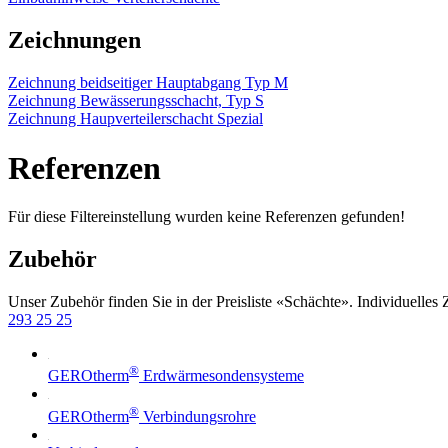
Zeichnungen
Zeichnung beidseitiger Hauptabgang Typ M
Zeichnung Bewässerungsschacht, Typ S
Zeichnung Haupverteilerschacht Spezial
Referenzen
Für diese Filtereinstellung wurden keine Referenzen gefunden!
Zubehör
Unser Zubehör finden Sie in der Preisliste «Schächte». Individuelles
293 25 25
®
GEROtherm
Erdwärmesondensysteme
®
GEROtherm
Verbindungsrohre