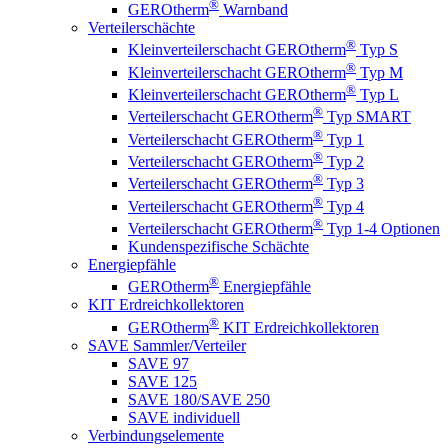
®
GEROtherm
Warnband
Verteilerschächte
®
Kleinverteilerschacht GEROtherm
Typ S
®
Kleinverteilerschacht GEROtherm
Typ M
®
Kleinverteilerschacht GEROtherm
Typ L
®
Verteilerschacht GEROtherm
Typ SMART
®
Verteilerschacht GEROtherm
Typ 1
®
Verteilerschacht GEROtherm
Typ 2
®
Verteilerschacht GEROtherm
Typ 3
®
Verteilerschacht GEROtherm
Typ 4
®
Verteilerschacht GEROtherm
Typ 1-4 Optionen
Kundenspezifische Schächte
Energiepfähle
®
GEROtherm
Energiepfähle
KIT Erdreichkollektoren
®
GEROtherm
KIT Erdreichkollektoren
SAVE Sammler/Verteiler
SAVE 97
SAVE 125
SAVE 180/SAVE 250
SAVE individuell
Verbindungselemente