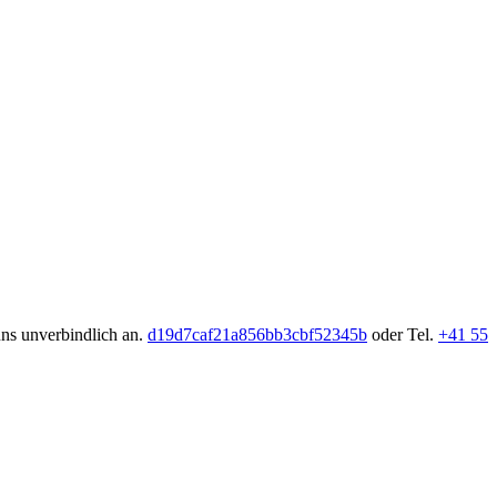
uns unverbindlich an.
d19d7caf21a856bb3cbf52345b
oder Tel.
+41 55