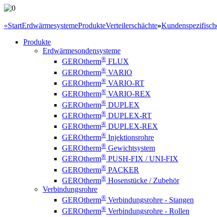
«
Start
Erdwärmesysteme
Produkte
Verteilerschächte
»
Kundenspezifisch
Produkte
Erdwärmesondensysteme
®
GEROtherm
FLUX
®
GEROtherm
VARIO
®
GEROtherm
VARIO-RT
®
GEROtherm
VARIO-REX
®
GEROtherm
DUPLEX
®
GEROtherm
DUPLEX-RT
®
GEROtherm
DUPLEX-REX
®
GEROtherm
Injektionsrohre
®
GEROtherm
Gewichtsystem
®
GEROtherm
PUSH-FIX / UNI-FIX
®
GEROtherm
PACKER
®
GEROtherm
Hosenstücke / Zubehör
Verbindungsrohre
®
GEROtherm
Verbindungsrohre - Stangen
®
GEROtherm
Verbindungsrohre - Rollen