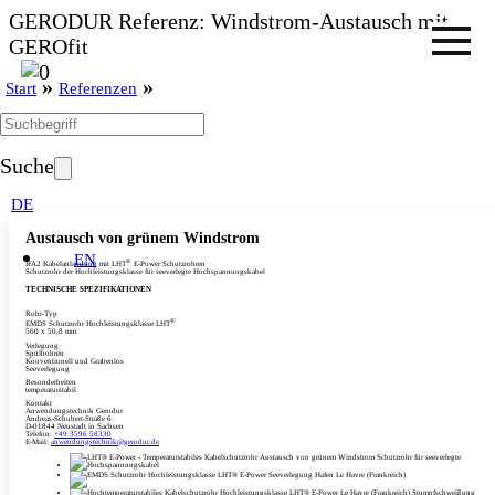
GERODUR Referenz: Windstrom-Austausch mit
GEROfit
»
»
Start
Referenzen
Suche
DE
Austausch von grünem Windstrom
EN
®
IFA2 Kabelanlandung mit LHT
E-Power Schutzrohren
Schutzrohr der Hochleistungsklasse für seeverlegte Hochspannungskabel
TECHNISCHE SPEZIFIKATIONEN
Rohr-Typ
®
EMDS Schutzrohr Hochleistungsklasse LHT
560 x 50,8 mm
Verlegung
Spülbohren
Konventionell und Grabenlos
Seeverlegung
Besonderheiten
temperaturstabil
Kontakt
Anwendungstechnik Gerodur
Andreas-Schubert-Straße 6
D-01844 Neustadt in Sachsen
Telefon:
+49 3596 58330
E-Mail:
anwendungstechnik@gerodur.de