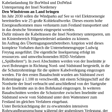
Kabelanlandung für BorWin4 und DolWin4
Unterquerung der Insel Norderney
Den Windstrom an Land bringen
Im Jahr 2030 sollen die Windparks auf See so viel Elektroenergie
bereitstellen wie 25 große Kohlekraftwerke. Dieses enorm hohe
Energieaufkommen muss verlustarm zum Festland transportiert und
in das deutsche Stromnetz eingespeist werden.
Dafür müssen die Kabeltrassen die Insel Norderney unterqueren, um
im Küstenbereich Hilgenriedersiel anlanden zu können.
Im Auftrag des Übertragungsnetzbetreibers Amprion wird dieses
komplexe Vorhaben durch die Unternehmensgruppe Ludwig
Freytag ausgeführt. Die eigentliche Inselquerung erfolgt im
ressourcen- und umweltschonenden HDD-Verfahren
(„Spülbohren“). In zwei Abschnitten werden von der Inselmitte je
zwei Bohrungen in Richtung Nord- und Südstrand hergestellt, in die
die Schutzrohrstränge für die spätere Kabelverlegung eingezogen
werden. Für den ersten Bauabschnitt wurden am Südstrand zwei
Rohrstränge á 1.100 m verschweißt, mit einem Schleppschiff auf die
Nordseite der Insel verbracht und anschließend von der Startgrube
in der Inselmitte aus in den Bohrkanal eingezogen. In weiteren
Bauabschnitten werden die Schutzrohre zwischen Inselmitte und
Südstrand sowie vom Südstrand unter dem Wattenmeer zum
Festland im gleichen Verfahren eingebaut.
Unter Berücksichtigung der zu erwartenden intensiven
Rohrwandbeanspruchung während der grabenlosen Verlegung, der