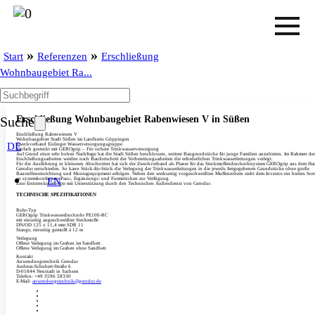
»
»
Start
Referenzen
Erschließung
Wohnbaugebiet Ra...
Erschließung Wohnbaugebiet Rabenwiesen V in Süßen
Suche
Erschließung Rabenwiesen V
Wohnbaugebiet Stadt Süßen im Landkreis Göppingen
DE
Zweckverband Eislinger Wasserversorgungsgruppe
Einfach gesteckt mit GEROgrip – Für sichere Trinkwasserversorgung
Auf Grund einer sehr hohen Nachfrage hat die Stadt Süßen beschlossen, weitere Baugrundstücke für junge Familien anzubieten. Im Rahmen der
Erschließungsarbeiten werden nach Baufortschritt der Vorbereitungsarbeiten die erforderlichen Trinkwasserleitungen verlegt.
Für die Ausführung in kleineren Abschnitten hat sich der Zweckverband als Planer für das Steckmuffendruckrohrsystem GEROgrip aus dem Ha
Gerodur entschieden. So kann Stück-für-Stück die Verlegung der Trinkwasserleitungen in die jeweils freigegebenen Grundstücke ohne große
Baustelleneinrichtung und Montagequipment erfolgen. Neben den werkseitig vorgeschweißten Muffenrohren steht dem Investor ein breites Sor
EN
an systemkonformen Pass-, Ergänzungs- und Formstücken zur Verfügung.
Eine Erststrecke erfolgte mit Unterstützung durch den Technischen Außendienst von Gerodur.
TECHNISCHE SPEZIFIKATIONEN
Rohr-Typ
GEROgrip Trinkwasserdruckrohr PE100-RC
mit einseitig angeschweißter Steckmuffe
DN/­OD 125 x 11,4 mm SDR 11
Stange, einseitig gemufft á 12 m
Verlegung
Offene Verlegung im Graben im Sandbett
Offene Verlegung im Graben ohne Sandbett
Kontakt
Anwendungstechnik Gerodur
Andreas-Schubert-Straße 6
D-01844 Neustadt in Sachsen
Telefon: +49 3596 58330
E-Mail:
anwendungstechnik@gerodur.de