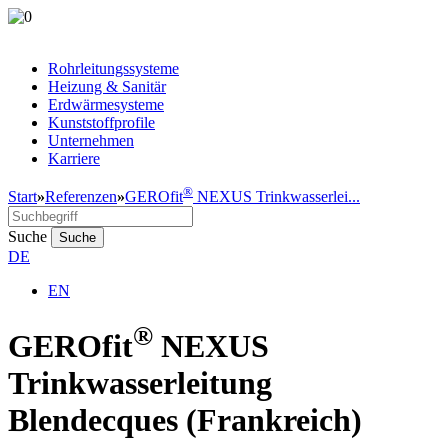
Rohrleitungssysteme
Heizung & Sanitär
Erdwärmesysteme
Kunststoffprofile
Unternehmen
Karriere
®
Start
»
Referenzen
»
GEROfit
NEXUS Trinkwasserlei...
Suche
Suche
DE
EN
®
GEROfit
NEXUS
Trinkwasserleitung
Blendecques (Frankreich)