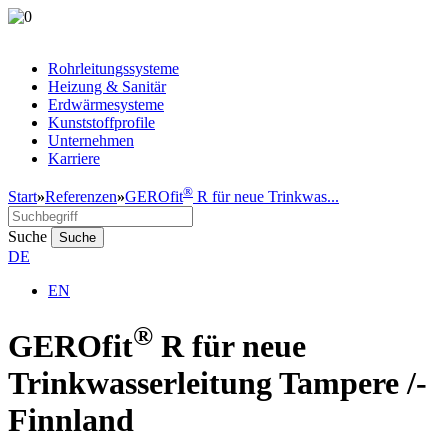
Rohrleitungssysteme
Heizung & Sanitär
Erdwärmesysteme
Kunststoffprofile
Unternehmen
Karriere
®
Start
»
Referenzen
»
GEROfit
R für neue Trinkwas...
Suche
Suche
DE
EN
®
GEROfit
R für neue
Trinkwasserleitung Tampere /­
Finnland