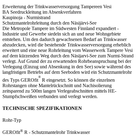
Erweiterung der Trinkwasserversorgung Tampereen Vesi
BA Seedruckleitung im Absenkverfahren
Kaupinoja - Nurmistrand
Schutzmantelrohrleitung durch den Näsijärvi-See
Die Metropole Tampere im Südwesten Finnland expandiert -
Industrie und Gewerbe siedeln sich an und neue Wohngebiete
entstehen. Um den dadurch gewachsenen Bedarf an Trinkwasser
abzudecken, wird die bestehende Trinkwasserversorgung erheblich
erweitert und eine neue Rohrleitung vom Wasserwerk Tampere Vesi
auf dem kürzenden Weg durch den Näsijarvi-See zum Nurmi-Strand
verlegt. Auf Grund der zu erwartenden Rohrbeanspruchung bei der
Verlegung (Einzug und Absenkung in den See) sowie während des
langfristigen Betriebs auf dem Seeboden wird ein Schutzmantelrohr
®
des Typs GEROfit
R eingesetzt. So können die einzelnen
Rohrstangen ohne Mantelrückschnitt und Nachisolierung
zeitsparend zu 500m langen Verlegeabschnitten mittels HE-
Stumpfschweißen verbunden und verlegt werden.
TECHNISCHE SPEZIFIKATIONEN
Rohr-Typ
®
GEROfit
R - Schutzmantelrohr Trinkwasser