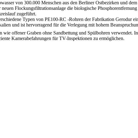
Abwasser von 300.000 Menschen aus den Berliner Ostbezirken und dem
r neuen Flockungsfiltrationsanlage die biologische Phosphorentfernung
eislauf zugeführt.
rschiedene Typen von PE100-RC -Rohren der Fabrikation Gerodur einge
ien und ist hervorragend für die Verlegung mit hohem Beanspruchung
n wie offener Graben ohne Sandbettung und Spülbohren verwendet. In
effiziente Kamerabefahrungen für TV-Inspektionen zu ermöglichen.