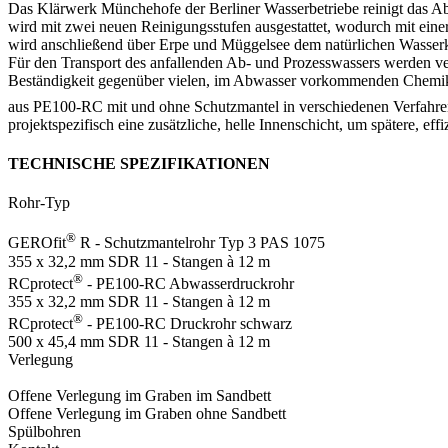
Das Klärwerk Münchehofe der Berliner Wasserbetriebe reinigt das 
wird mit zwei neuen Reinigungsstufen ausgestattet, wodurch mit eine
wird anschließend über Erpe und Müggelsee dem natürlichen Wasserkr
Für den Transport des anfallenden Ab- und Prozesswassers werden ve
Beständigkeit gegenüber vielen, im Abwasser vorkommenden Chemikal
aus PE100-RC mit und ohne Schutzmantel in verschiedenen Verfahre
projektspezifisch eine zusätzliche, helle Innenschicht, um spätere, 
TECHNISCHE SPEZIFIKATIONEN
Rohr-Typ
®
GEROfit
R - Schutzmantelrohr Typ 3 PAS 1075
355 x 32,2 mm SDR 11 - Stangen à 12 m
®
RCprotect
- PE100-RC Abwasserdruckrohr
355 x 32,2 mm SDR 11 - Stangen à 12 m
®
RCprotect
- PE100-RC Druckrohr schwarz
500 x 45,4 mm SDR 11 - Stangen à 12 m
Verlegung
Offene Verlegung im Graben im Sandbett
Offene Verlegung im Graben ohne Sandbett
Spülbohren