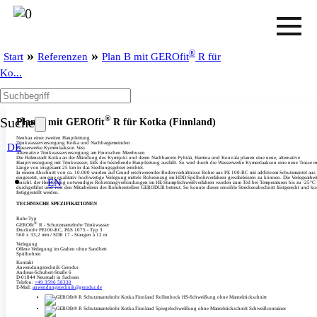
»
»
®
Start
Referenzen
Plan B mit GEROfit
R für
Ko...
®
Suche
Plan B mit GEROfit
R für Kotka (Finnland)
Neubau einer zweiten Hauptleitung
Trinkwasserversorgung Kotka und Nachbargemeinden
DE
Wasserwerke Kymenlaakson Vesi
Alternative Trinkwasserversorgung am Finnischen Meerbusen
Die Hafenstadt Kotka an der Mündung des Kymijoki und deren Nachbarorte Pyhtää, Hamina und Kouvala planen eine neue, alternative
Hauptversorgung mit Trinkwasser, falls die bestehende Hauptleitung ausfällt. So wird durch die Wasserwerke Kymenlaakson eine neue Trasse mi
Länge von insgesamt 25 km in das Siedlungsgebiet errichtet.
In einem Abschnitt von ca. 10.000 wurden auf Grund erschwerender Bodenverhältnisse Rohre aus PE 100-RC mit additivem Schutzmantel aus
eingesetzt, um eine qualitativ hochwertige Verlegung mittels Rohreinzug im HDD-Spülbohrverfahren gewährleisten zu können. Die Verlegearbei
EN
einschl. der Herstellung notwendiger Rohrstrangverbindungen im HE-Stumpfschweißverfahren wurden zum Teil bei Temperaturen bis zu -25°C
durchgeführt und von den Mitarbeitern des Rohrherstellers GERODUR betreut. So konnte dieser sensible Streckenabschnitt fristgerecht und ko
fertiggestellt werden.
TECHNISCHE SPEZIFIKATIONEN
Rohr-Typ
®
GEROfit
R - Schutzmantelrohr Trinkwasser
Druckrohr PE100-RC, PAS 1075 - Typ 3
560 x 33,2 mm /­ SDR 17 - Stangen à 12 m
Verlegung
Offene Verlegung im Graben ohne Sandbett
Spülbohren
Kontakt
Anwendungstechnik Gerodur
Andreas-Schubert-Straße 6
D-01844 Neustadt in Sachsen
Telefon:
+49 3596 58330
E-Mail:
anwendungstechnik@gerodur.de