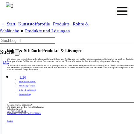
«
Start
Kunststoffprofile
Produkte
Rohre &
»
Schläuche
Produkte und Lösungen
Rohre & Schläuche
Produkte & Lösungen
Suche
Wir bieten eine breite Palette an kundenspezifischen Rohren und Schläuchen von steifen, glasfaserverstärkten Rohren bis zu weichen, flexible
DE
flammgeschützten Schläuchen mit einem Durchmesser von bis zu 75 mm. Wir haben für Ihre Anwendung die passende Lösung.
Qualität und Kontrolle wird in unserer Produktion grossgeschrieben. Modernste Anlagen wie Ultraschallmessgeräte, Oberflächeninspektionsanl
und Durchschlagsprüfungen überwachen Ihre Rohre und Schläuche während der Produktion. Die Dokumentation kann produktespezifisch un
kundenspezifisch umgesetzt werden.
EN
Branchenlösungen
Mehrkomponenten
In-line Bearbeitung
Ummantelung
Konnten wir Sie begeistern?
Wir freuen uns auf Ihre Kontaktaufnahme.
HakaGerodur AG
+41 (0)71 388 94 94
96e8e0ac671190533058f27e769283
Zurück