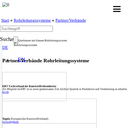
»
»
Start
Rohrleitungssysteme
Partner/Verbände
Suche
Rohrleitungssysteme
DE
EN
Partner/­Verbände Rohrleitungssysteme
KRV Fachverband der Kunststoffrohrindustrie
Als Mitglied im KRV ist es unser gemeinsames Ziel, höchste Qualität in Produktion und Verarbeitung zu erhalten.
krv.de
Teppfa
(Europäischer Kunststoffverband)
www.teppfa.eu