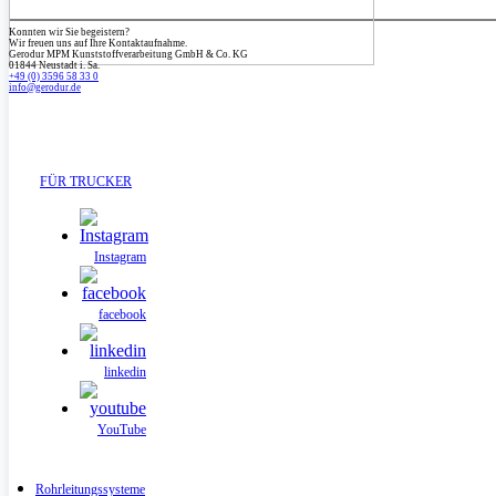
Konnten wir Sie begeistern?
Wir freuen uns auf Ihre Kontaktaufnahme.
Gerodur MPM Kunststoffverarbeitung GmbH & Co. KG
01844 Neustadt i. Sa.
+49 (0) 3596 58 33 0
info­@gerodur.de
FÜR TRUCKER
Instagram
facebook
linkedin
YouTube
Rohrleitungssysteme