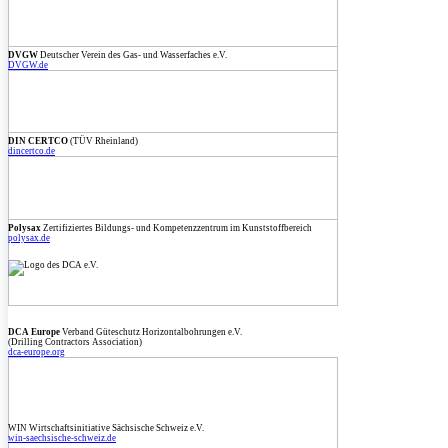
DVGW
Deutscher Verein des Gas- und Wasserfaches e.V.
DVGW.de
DIN CERTCO
(TÜV Rheinland)
dincertco.de
Polysax
Zertifiziertes Bildungs- und Kompetenzzentrum im Kunststoffbereich
polysax.de
DCA Europe
Verband Güteschutz Horizontalbohrungen e.V.
(Drilling Contractors Association)
dca-europe.org
WIN Wirtschaftsinitiative Sächsische Schweiz e.V.
win-saechsische-schweiz.de