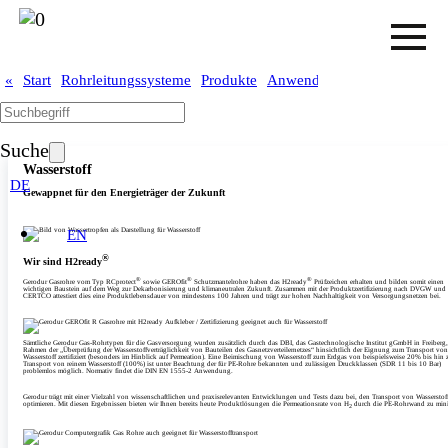
»
«
Start
Rohrleitungssysteme
Produkte
Anwendung
Wasserstoff
Suche
Wasserstoff
DE
Gewappnet für den Energieträger der Zukunft
EN
®
Wir sind H2ready
®
®
®
‎‎Gerodur Gasrohre vom Typ RCprotect
sowie GEROfit
Schutzmantelrohre haben das H2ready
Prüfzeichen erhalten und bilden somit einen
wichtigen Baustein auf dem Weg zur Dekarbonisierung und klimaneutralen Zukunft. Zusammen mit der Produktzertifizierung nach DVGW und
CERTCO attestiert dies eine Produktlebensdauer von mindestens 100 Jahren und trägt zur hohen Nachhaltigkeit von Versorgungsnetzen bei.
Sämtliche Gerodur Gas-Rohrtypen für die Gasversorgung wurden zusätzlich durch das DBI, das Gastechnologische Institut gGmbH in Freiberg,
Rahmen der „Überprüfung der Wasserstoffverträglichkeit von Bauteilen des Gasnetzverteilernetzes“ hinsichtlich der Eignung zum Transport von
Wasserstoff zertifiziert (besonders im Hinblick auf Permeation). Eine Beimischung von Wasserstoff zum Erdgas von beispielsweise 20% bis hin
Transport von reinem Wasserstoff (100%) ist unter Beachtung der für PE-Rohre bekannten und zulässigen Druckklassen (SDR 11 bis 10 Bar)
problemlos möglich. Normativ findet die DIN EN 1555-2 Anwendung.
Gerodur trägt mit einer Vielzahl von wissenschaftlichen und praxisrelevanten Entwicklungen und Tests dazu bei, den Transport von Wasserstof
optimieren. Mit diesen Ergebnissen bieten wir Ihnen bereits heute Produktlösungen die Permeationsrate von H
durch die PE-Rohrwand zu mini
2