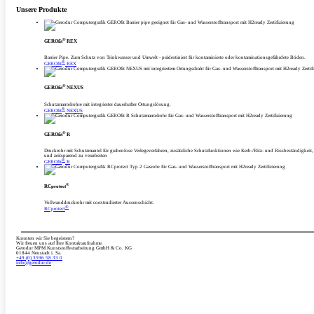
Unsere Produkte
®
GEROfit
REX
Barrier Pipe. Zum Schutz von Trinkwasser und Umwelt - prädestiniert für kontaminierte oder kontaminationsgefährdete Böden.
®
GEROfit
REX
®
GEROfit
NEXUS
Schutzmantelrohre mit integrierter dauerhafter Ortungslösung.
®
GEROfit
NEXUS
®
GEROfit
R
Druckrohr mit Schutzmantel für grabenlose Verlegeverfahren, zusätzliche Schutzfunktionen wie Kerb-/­­­Ritz- und Rissbeständigkeit,
und zeitsparend zu verarbeiten
®
GEROfit
R
®
RCprotect
Vollwanddruckrohr mit coextrudierter Aussenschicht.
®
RCprotect
Konnten wir Sie begeistern?
Wir freuen uns auf Ihre Kontaktaufnahme.
Gerodur MPM Kunststoffverarbeitung GmbH & Co. KG
01844 Neustadt i. Sa.
+49 (0) 3596 58 33 0
info­@gerodur.de